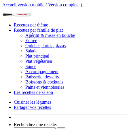
Accueil version mobile
(
Version complete
)
Recettes par thème
Recettes par famille de plat
Apéritif & mises en bouche
Entrée
Quiches, tartes, pizzas
Salade
Plat principal
Plat végétarien
Sauce
Accompagnement
Patisserie, desserts
Boissons & cocktails
Pains et viennoiseries
Les recettes de saison
Cuisiner les légumes
Partager vos recettes
Recherchez une recette: