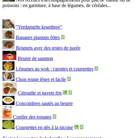
poissons : en garniture, à base de légumes, de céréales...
"Verdampfte krumbere"
Bananes plantain frites
Beignets avec des restes de purée
Beurre de saumon
Légumes au wok : carottes et courgettes
Chou rouge léger et facile
Citrouille et navets fris
Concombres sautés au beurre
Confire des tomates
Courgettes en dés à la niçoise