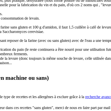
en, plus pratique, déhydratée (sous forme poudre ou de minuscules boule
nelle pour la fabrication du vin et du pain, d'où ces 2 noms qui , "levu
s.
la consommation de levain.
 farine sans gluten et 100 g d'amidon, il faut 1,5 cuillère à café de levu
 la Saccharomyces cerevisiae.
sant reposer de la farine (avec ou sans gluten) avec de l'eau a une tempé
ication du pain (le reste continuera a être nourri pour une utilisation fut
nombreux ferments.
e la levure (donc toujours la même souche de levure, celle utilisée dans
maison...
(en machine ou sans)
e type de recettes et les allergènes à exclure grâce à la
recherche avancé
eur dans ces recettes "sans gluten", merci de nous en faire part par mai