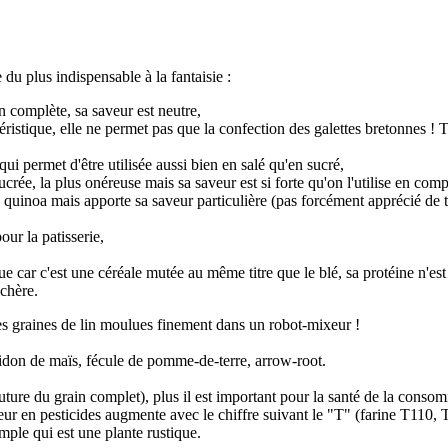
e du plus indispensable à la fantaisie :
ien complète, sa saveur est neutre,
ctéristique, elle ne permet pas que la confection des galettes bretonnes ! 
qui permet d'être utilisée aussi bien en salé qu'en sucré,
crée, la plus onéreuse mais sa saveur est si forte qu'on l'utilise en com
du quinoa mais apporte sa saveur particulière (pas forcément apprécié de t
our la patisserie,
e car c'est une céréale mutée au même titre que le blé, sa protéine n'est
 chère.
 des graines de lin moulues finement dans un robot-mixeur !
midon de maïs, fécule de pomme-de-terre, arrow-root.
ure du grain complet), plus il est important pour la santé de la consomm
neur en pesticides augmente avec le chiffre suivant le "T" (farine T110, 
emple qui est une plante rustique.