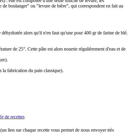
s) : elle est composée d'une seule souche de levure, les
re de boulanger" ou "levure de bière", qui correspondent en fait au
re déhydratée alors qu'il n'en faut qu'une pour 400 gr de farine de blé.
rature de 25°. Cette pâte est alors nourrie régulièrement d'eau et de
ure).
 la fabrication du pain classique).
e de recettes
l (un lien sur chaque recette vous permet de nous envoyer très