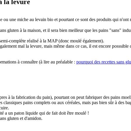
à la levure
le ou une miche au levain bio et pourtant ce sont des produits qui n'ont r
ans gluten à la maison, et il sera bien meilleur que les pains "sans" indu
lé semi-complète réalisé à la MAP (donc moulé également).
galement mal la levure, mais même dans ce cas, il est encore posssible 
ormations à connaître (à lire au préalable :
pourquoi des recettes sans gl
opres à la fabrication du pain), pourtant on peut fabriquer des pains moe
es classiques pains complets ou aux céréales, mais pas bien sûr à des ba
cuire.
é a un paton liquide qui de fait doit être moulé !
ans gluten et d'amidon.