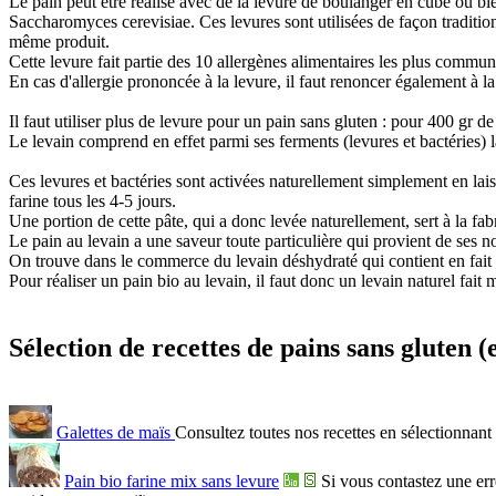
Le pain peut être réalisé avec de la levure de boulanger en cube ou bi
Saccharomyces cerevisiae. Ces levures sont utilisées de façon tradition
même produit.
Cette levure fait partie des 10 allergènes alimentaires les plus commun
En cas d'allergie prononcée à la levure, il faut renoncer également à 
Il faut utiliser plus de levure pour un pain sans gluten : pour 400 gr de
Le levain comprend en effet parmi ses ferments (levures et bactéries)
Ces levures et bactéries sont activées naturellement simplement en lais
farine tous les 4-5 jours.
Une portion de cette pâte, qui a donc levée naturellement, sert à la fabr
Le pain au levain a une saveur toute particulière qui provient de ses 
On trouve dans le commerce du levain déshydraté qui contient en fait d
Pour réaliser un pain bio au levain, il faut donc un levain naturel fait 
Sélection de recettes de pains sans gluten 
Galettes de maïs
Consultez toutes nos recettes en sélectionnant l
Pain bio farine mix sans levure
Si vous contastez une err