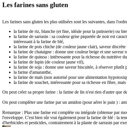
Les farines sans gluten
Les farines sans gluten les plus utilisées sont les suivantes, dans l'ordr
la farine de riz, blanche (et fine, idéale pour la patisserie) ou b
la farine de sarrasin : sa couleur grise piquetée de noir est cara
intéressant à la farine de blé,
la farine de pois chiche (de couleur jaune clair), saveur discrète 
la farine de chataigne : donne une couleur beige et une saveur su
la farine de quinoa : intéressante pour la richesse du nutritive 
la farine de lupin (de couleur jaune vif),
la farine de soja : donne une saveur biscuitée, à réserver plutôt p
la farine d'amaranthe,
la farine de maïs (non autorisé pour une alimentation hypotoxiqu
la farine de souchet, intéressante pour sa richesse en fibre, mais
On peut créer sa propre farine : la farine de lin n'est rien d'autre que
On peut complèter une farine par un amidon (pour aérer le pain ) : a
Remarque : Plus une farine est complète ou intégrale (obtenue par mout
l'enveloppe. C'est bien sûr vrai également pour la farine de blé : la te
d'herbicides et pesticides, contrairement à la plante de sarrasin par ex