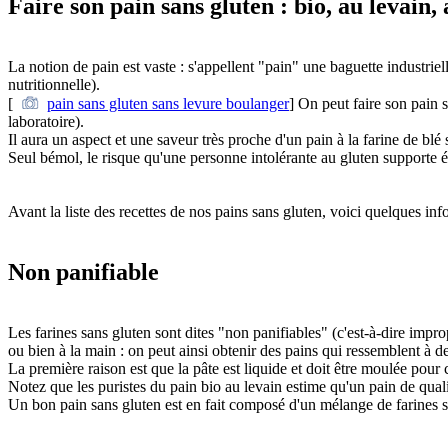
Faire son pain sans gluten : bio, au levain, 
La notion de pain est vaste : s'appellent "pain" une baguette industriel
nutritionnelle).
[
pain sans gluten sans levure boulanger
] On peut faire son pain s
laboratoire).
Il aura un aspect et une saveur très proche d'un pain à la farine de b
Seul bémol, le risque qu'une personne intolérante au gluten supporte é
Avant la liste des recettes de nos pains sans gluten, voici quelques inf
Non panifiable
Les farines sans gluten sont dites "non panifiables" (c'est-à-dire impr
ou bien à la main : on peut ainsi obtenir des pains qui ressemblent à d
La première raison est que la pâte est liquide et doit être moulée pour 
Notez que les puristes du pain bio au levain estime qu'un pain de qualit
Un bon pain sans gluten est en fait composé d'un mélange de farines s