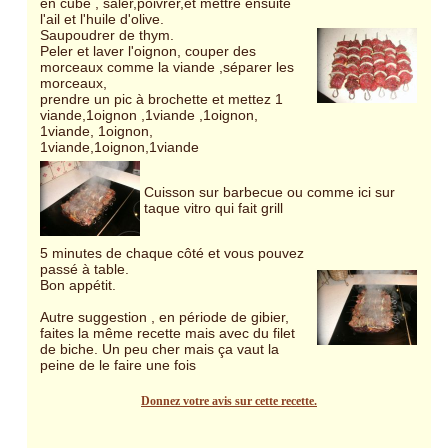
en cube , saler,poivrer,et mettre ensuite
l'ail et l'huile d'olive.
Saupoudrer de thym.
Peler et laver l'oignon, couper des
morceaux comme la viande ,séparer les
morceaux,
prendre un pic à brochette et mettez 1
viande,1oignon ,1viande ,1oignon,
1viande, 1oignon,
1viande,1oignon,1viande
Cuisson sur barbecue ou comme ici sur
taque vitro qui fait grill
5 minutes de chaque côté et vous pouvez
passé à table.
Bon appétit.
Autre suggestion , en période de gibier,
faites la même recette mais avec du filet
de biche. Un peu cher mais ça vaut la
peine de le faire une fois
Donnez votre avis sur cette recette.