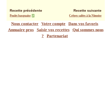
Recette précédente
Recette suivante
Poulet basquaise
Crêpes salées à la Nîmoise
Nous contacter
Votre compte
Dans vos favoris
Annuaire pros
Saisir vos recettes
Qui sommes nous
?
Partenariat