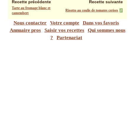
Recette précédente
Recette suivante
Tarte au fromage blanc et
Risotto au coulis de tomates cerises
camembert
Nous contacter
Votre compte
Dans vos favoris
Annuaire pros
Saisir vos recettes
Qui sommes nous
?
Partenariat