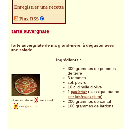
Enregistrer une recette
Flux RSS
tarte auvergnate
Tarte auvergnate de ma grand-mère, à déguster avec
une salade
Ingrédients :
300 grammes de pommes
de terre
3 tomates
sel, poivre
10 cl d'huile d'olive
1
(classique ouune
pâte brisée
)
pate brisée sans gluten
- Contient du lait
sans oeuf
200 grammes de cantal
100 grammes de lardons
sans gluten
-