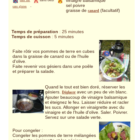
vinaigre balsamique
sans lait
sans oeuf
sel poivre
sans gluten
-
graisse de
(facultatif)
canard
Temps de préparation
: 25 minutes
Temps de cuisson
: 5 minutes
Faite rôtir vos pommes de terre en cubes
dans la graisse de canard ou de l'huile
d'olive.
Faite revenir vos gésiers dans une poêle
et préparer la salade.
Quand le tout est bien doré, réserver les
gésiers.
avec un peu de vin blanc.
Déglacer
Ajouter beaucoup de vinaigre balsamique
et éteignez le feu. Laisser réduire et racler
les sucs. Allonger en vinaigrette avec du
vinaigre et de l'huile d'olive. Saler. Poivrer.
Servez sur une salade verte.
Pour congeler :
Congeler les pommes de terre mélangées