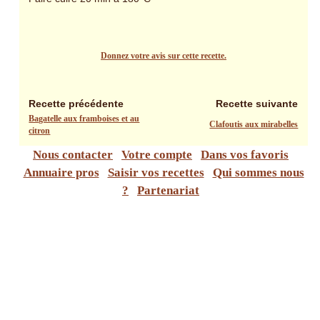
Donnez votre avis sur cette recette.
Recette précédente
Recette suivante
Bagatelle aux framboises et au
Clafoutis aux mirabelles
citron
Nous contacter
Votre compte
Dans vos favoris
Annuaire pros
Saisir vos recettes
Qui sommes nous
?
Partenariat