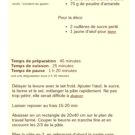
75 g de poudre d'amande
oeufs
- Contient du gluten
-
Pour la déco
2 cuillères de sucre perlé
1 jaune d'œuf pour
dorer
Temps de préparation
: 45 minutes
Temps de cuisson
: 25 minutes
Temps de pause
: 1 h 20 minutes
soit une dégustation sous 2 h 30 minutes
Délayer la levure avec le lait froid. Ajouter l'œuf, le sucre,
la farine et le sel, mélanger la pâte rapidement. Ne pas
trop pétrir, elle serait difficile à
.
abaisser
Laisser reposer au frais 15-20 min.
Abaisser en un rectangle de 20x40 cm sur le plan de
travail fariné. Couper le beurre en tranche fine et en
recouvrir les 2/3 de la pâte.
Plier la pâte en 3, en refermant d'abord la partie sans