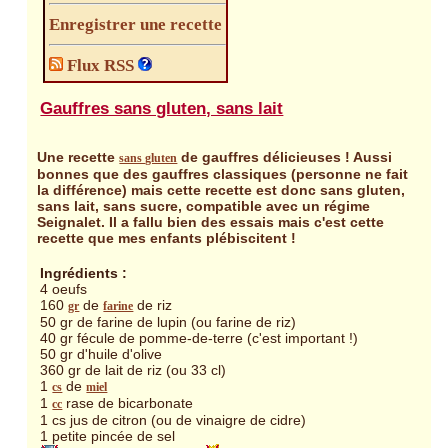
Enregistrer une recette
Flux RSS
Gauffres sans gluten, sans lait
Une recette
de gauffres délicieuses ! Aussi
sans gluten
bonnes que des gauffres classiques (personne ne fait
la différence) mais cette recette est donc sans gluten,
sans lait, sans sucre, compatible avec un régime
Seignalet. Il a fallu bien des essais mais c'est cette
recette que mes enfants plébiscitent !
Ingrédients :
4 oeufs
160
de
de riz
gr
farine
50 gr de farine de lupin (ou farine de riz)
40 gr fécule de pomme-de-terre (c'est important !)
50 gr d'huile d'olive
360 gr de lait de riz (ou 33 cl)
1
de
cs
miel
1
rase de bicarbonate
cc
1 cs jus de citron (ou de vinaigre de cidre)
1 petite pincée de sel