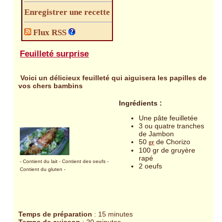
Enregistrer une recette
Flux RSS
Feuilleté surprise
Voici un délicieux feuilleté qui aiguisera les papilles de
vos chers bambins
Ingrédients :
Une pâte feuilletée
3 ou quatre tranches
de Jambon
50
de Chorizo
gr
100 gr de gruyère
rapé
- Contient du lait
- Contient des oeufs
-
2 oeufs
Contient du gluten
-
Temps de préparation
: 15 minutes