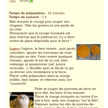
gluten
-
Recette
Temps de préparation
: 15 minutes
Temps de cuisson
: 1 h
Bien brosser la courge puis couper son
chapeau. Oter les graines et une partie de
sa chair.
Remarquez que la courge musquée est
plus charnue que le potimarron, il y a donc
moins de place disponible pour la farcir !
l'oignon, le faire revenir , puis après
Emincer
coloration, ajouter les morceaux de chair
découpés en dés. Faire revenir quelques
minutes, ajouter le bol de riz cuit, bien
mélanger et assaisonner (sel, poivre,
muscade...). Mouiller avec le lait de riz qui
va donner une consistance à la farce.
Placer cette préparation dans la courge
évidée, bien tasser, et refermer avec son
"couvercle".
Peler et couper les pommes-de-terre en
gros dés, les laver et les essuyer.
Placer la courge musquée au centre d'un
plat à four, avec son chapeau "sur la tête".
Disposer autour les dés de pomme-de-