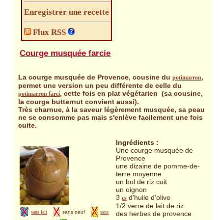
Enregistrer une recette
Flux RSS
Courge musquée farcie
La courge musquée de Provence, cousine du
,
potimarron
permet une version un peu différente de celle du
, cette fois en plat végétarien (sa cousine,
potimarron farci
la courge butternut convient aussi).
Très charnue, à la saveur légèrement musquée, sa peau
ne se consomme pas mais s'enlève facilement une fois
cuite.
Ingrédients :
Une courge musquée de
Provence
une dizaine de pomme-de-
terre moyenne
un bol de riz cuit
un oignon
3
d'huile d'olive
cs
1/2 verre de lait de riz
sans lait
sans oeuf
sans
des herbes de provence