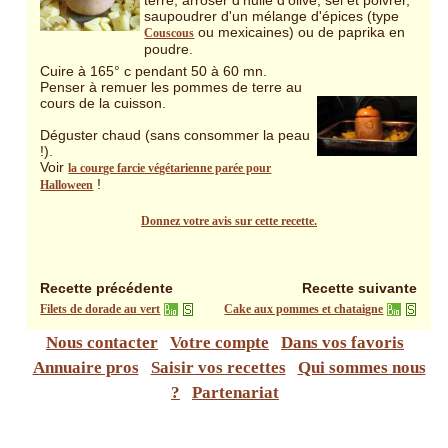
terre, arroser d'huile d'olive, sel et poivrer,
saupoudrer d'un mélange d'épices (type
ou mexicaines) ou de paprika en
Couscous
poudre.
Cuire à 165° c pendant 50 à 60 mn.
Penser à remuer les pommes de terre au
cours de la cuisson.
Déguster chaud (sans consommer la peau
!).
Voir
la courge farcie végétarienne parée pour
!
Halloween
Donnez votre avis sur cette recette.
Recette précédente
Recette suivante
Filets de dorade au vert
Cake aux pommes et chataigne
Nous contacter
Votre compte
Dans vos favoris
Annuaire pros
Saisir vos recettes
Qui sommes nous
?
Partenariat