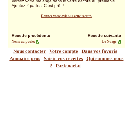
Versez votre mélange dans le verre décoré au préalable.
Ajoutez 2 pailles. C'est prêt !
Donnez votre avis sur cette recette.
Recette précédente
Recette suivante
Nems au poulet
Le Nuage
Nous contacter
Votre compte
Dans vos favoris
Annuaire pros
Saisir vos recettes
Qui sommes nous
?
Partenariat