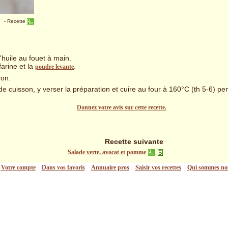
-
Recette
l'huile au fouet à main.
farine et la
.
poudre levante
ron.
e cuisson, y verser la préparation et cuire au four à 160°C (th 5-6) p
Donnez votre avis sur cette recette.
Recette suivante
Salade verte, avocat et pomme
Votre compte
Dans vos favoris
Annuaire pros
Saisir vos recettes
Qui sommes no