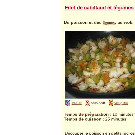
Filet de cabillaud et légumes
Du poisson et des
, au wok, 
légumes
sans lait
sans oeuf
sans gluten
-
Temps de préparation
: 10 minutes
Temps de cuisson
: 25 minutes
Découper le poisson en petits morce