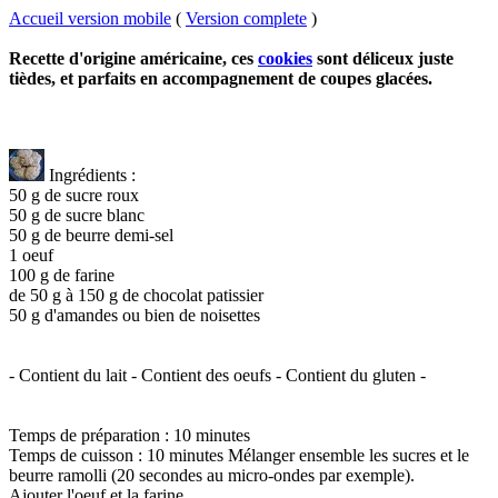
Accueil version mobile
(
Version complete
)
Recette d'origine américaine, ces
cookies
sont déliceux juste
tièdes, et parfaits en accompagnement de coupes glacées.
Ingrédients :
50 g de sucre roux
50 g de sucre blanc
50 g de beurre demi-sel
1 oeuf
100 g de farine
de 50 g à 150 g de chocolat patissier
50 g d'amandes ou bien de noisettes
- Contient du lait
- Contient des oeufs
- Contient du gluten
-
Temps de préparation : 10 minutes
Temps de cuisson : 10 minutes Mélanger ensemble les sucres et le
beurre ramolli (20 secondes au micro-ondes par exemple).
Ajouter l'oeuf et la farine.