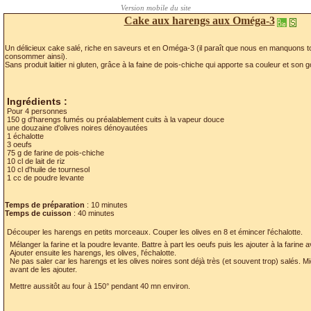
Cake aux harengs aux Oméga-3
Un délicieux cake salé, riche en saveurs et en Oméga-3 (il paraît que nous en manquons tous
consommer ainsi).
Sans produit laitier ni gluten, grâce à la faine de pois-chiche qui apporte sa couleur et son go
Ingrédients :
Pour 4 personnes
150 g d'harengs fumés ou préalablement cuits à la vapeur douce
une douzaine d'olives noires dénoyautées
1 échalotte
3 oeufs
75 g de farine de pois-chiche
10 cl de lait de riz
10 cl d'huile de tournesol
1 cc de poudre levante
Temps de préparation
: 10 minutes
Temps de cuisson
: 40 minutes
Découper les harengs en petits morceaux. Couper les olives en 8 et émincer l'échalotte.
Mélanger la farine et la poudre levante. Battre à part les oeufs puis les ajouter à la farine ave
Ajouter ensuite les harengs, les olives, l'échalotte.
Ne pas saler car les harengs et les olives noires sont déjà très (et souvent trop) salés. Mie
avant de les ajouter.
Mettre aussitôt au four à 150° pendant 40 mn environ.