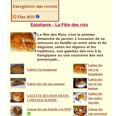
Enregistrer une recette
Flux RSS
Epiphanie - La Fête des rois
La fête des Rois, c'est le premier
dimanche de janvier. L'occasion de se
retrouver en famille ou entre amis et de
déguster, selon les régions et les
traditions, une galettes des rois à la
frangipane ou une couronne des rois
provençale...
Galette des
Galette à la frangipane
rois à la
frangipane
Galette des
Galette des rois aux pommes
rois de ma
maman
Galette des
GALETTE DES ROIS FRANC
rois poires-
COMTOISE RAPIDE
chocolat
Gateau des rois brioché à la MAP
Gâteau des
rois provençal