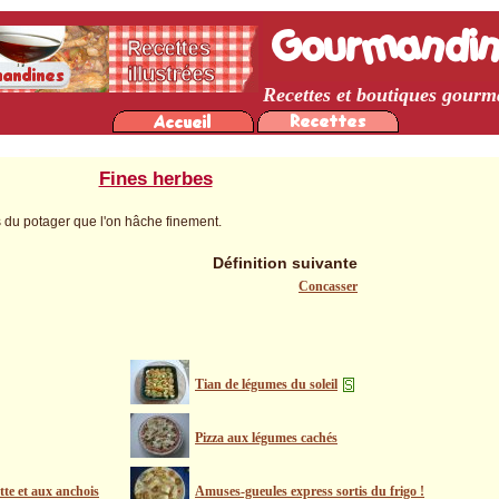
Recettes et boutiques gour
Fines herbes
 du potager que l'on hâche finement.
Définition suivante
Concasser
Tian de légumes du soleil
Pizza aux légumes cachés
ette et aux anchois
Amuses-gueules express sortis du frigo !