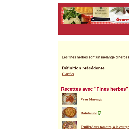
Les fines herbes sont un mélange d'herbes
Définition précédente
Clarifier
Recettes avec "Fines herbes"
Veau Marengo
Ratatouille
Feuilleté aux tomates, à la courg