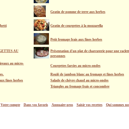
Gratin de pomme de terre aux herbes
hetti
Gratin de courgettes à la mozzarella
Petit fromage frais aux fines herbes
GETTES AU
Présentation d'un plat de charcuterie pour une raclett
personnes
ireaux au micro-
Courgettes farcies au micro-ondes
es.
Roulé de jambon blanc au fromage et fines herbes
ux fines herbes
Salade de chèvre chaud au micro-ondes
Triangles au fromage frais et concombre
Votre compte
Dans vos favoris
Annuaire pros
Saisir vos recettes
Qui sommes no